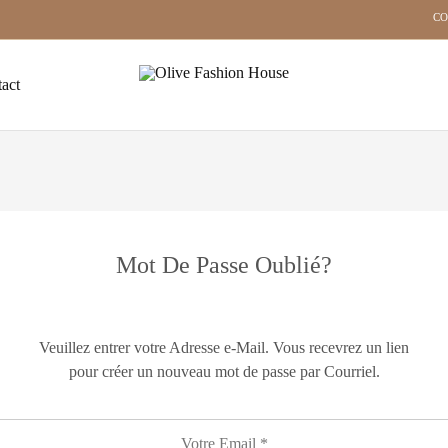
CO
act
Olive
Habillez-
Fashion
vous
House
avec
passion,
marchez
avec
confiance
!
Mot De Passe Oublié?
Veuillez entrer votre Adresse e-Mail. Vous recevrez un lien
pour créer un nouveau mot de passe par Courriel.