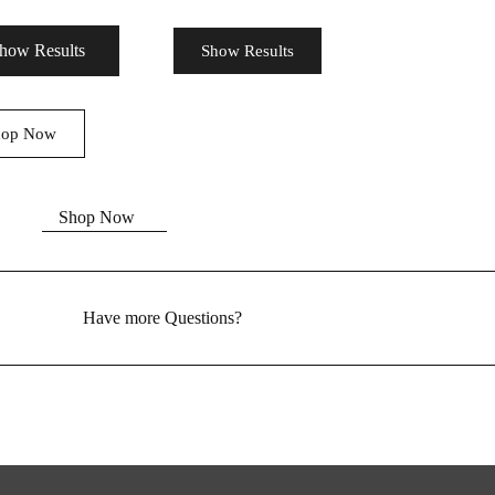
how Results
Show Results
hop Now
Shop Now
Have more Questions?