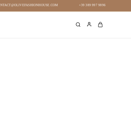
NTACT@OLIVEFASHIONHOUSE.COM
+39 389 997 9896