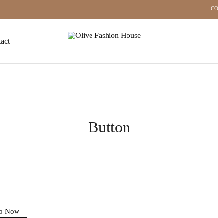
CO
act
Olive
Habillez-
Fashion
vous
House
avec
passion,
marchez
avec
confiance
!
Button
p Now