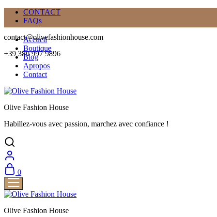
CONTACT
FAQs
contact@olivefashionhouse.com
Accueil
Boutique
+39 389 997 9896
Blog
Apropos
Contact
Olive Fashion House
Habillez-vous avec passion, marchez avec confiance !
0
Olive Fashion House