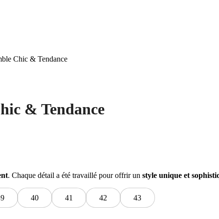
mble Chic & Tendance
Chic & Tendance
ent
. Chaque détail a été travaillé pour offrir un
style unique et sophist
39
40
41
42
43